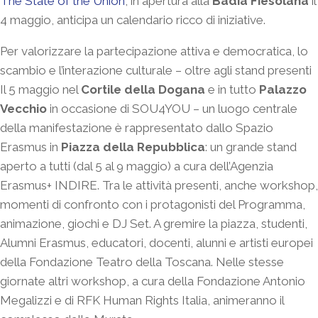
The State of the Union
, in apertura alla
Badia Fiesolana
il
4 maggio, anticipa un calendario ricco di iniziative.
Per valorizzare la partecipazione attiva e democratica, lo
scambio e l’interazione culturale – oltre agli stand presenti
Il 5 maggio nel
Cortile della Dogana
e in tutto
Palazzo
Vecchio
in occasione di SOU4YOU – un luogo centrale
della manifestazione è rappresentato dallo Spazio
Erasmus in
Piazza della Repubblica
: un grande stand
aperto a tutti (dal 5 al 9 maggio) a cura dell’Agenzia
Erasmus+ INDIRE. Tra le attività presenti, anche workshop,
momenti di confronto con i protagonisti del Programma,
animazione, giochi e DJ Set. A gremire la piazza, studenti,
Alumni Erasmus, educatori, docenti, alunni e artisti europei
della Fondazione Teatro della Toscana. Nelle stesse
giornate altri workshop, a cura della Fondazione Antonio
Megalizzi e di RFK Human Rights Italia, animeranno il